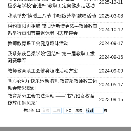
2025-12-11
·
极参与学校“奋进杯”教职工定向健步走活动
我系举办“情暖三八节 巾帼绽芳华”歌唱活动
2025-03-08
·
相约重阳再相聚 叙旧话新情更浓---教师教育
2024-10-12
·
系举行重阳节离退休老同志座谈会
教师教育系工会健身趣味活动
2024-09-17
·
我系荣获吕梁学院“团结杯”第一届教职工拔
2024-09-16
·
河赛季军
教师教育系工会健身趣味活动方案
2024-09-09
·
“师”展活力 快乐运动 教师教育系教师教工运
2024-05-17
·
动会精彩瞬间
教育系分工会书法活动 ——“书写妇女权益
2023-09-15
·
绽放巾帼风采”
共14条 1/2
首页
上页
下页
尾页
页