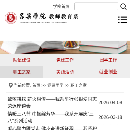
学校首页
|
队伍建设
党建工作
团学工作
职工之家
实践活动
就业创业
当前位置:
首页
>>
党建团学
>>
职工之家
致敬耕耘 薪火相传——我系举行张银爱同志
2026-04-08
·
荣退座谈会
情暖三八节 巾帼绽芳华——我系开展庆“三
2026-03-18
·
八”系列活动
凝心聚力跟党走 健步奋进新征程——我系积