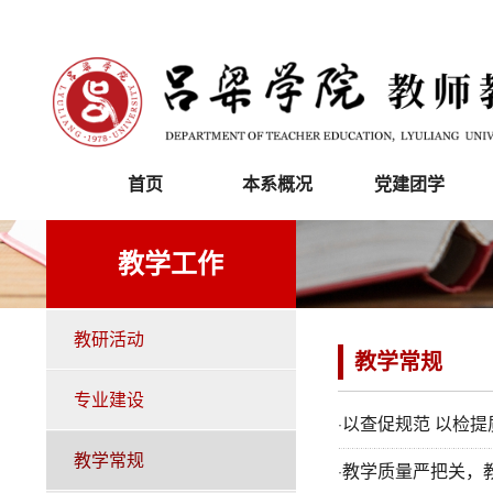
首页
本系概况
党建团学
教学工作
教研活动
教学常规
专业建设
以查促规范 以检
·
教学常规
教学质量严把关，
·